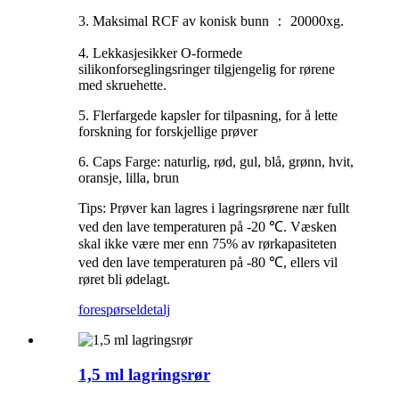
3. Maksimal RCF av konisk bunn ： 20000xg.
4. Lekkasjesikker O-formede
silikonforseglingsringer tilgjengelig for rørene
med skruehette.
5. Flerfargede kapsler for tilpasning, for å lette
forskning for forskjellige prøver
6. Caps Farge: naturlig, rød, gul, blå, grønn, hvit,
oransje, lilla, brun
Tips: Prøver kan lagres i lagringsrørene nær fullt
ved den lave temperaturen på -20 ℃. Væsken
skal ikke være mer enn 75% av rørkapasiteten
ved den lave temperaturen på -80 ℃, ellers vil
røret bli ødelagt.
forespørsel
detalj
1,5 ml lagringsrør