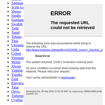
Samoan
Scots Gaelic
Shona
Sindhi
Sundanese
Swahili
Tajik
Tamil
Telugu
Thai
Ukrainian
Urdu
Uzbek
Vietnamese
Welsh
Xhosa
Yiddish
Yoruba
Zulu
Kinyarwanda
Tatar
Oriya
Turkmen
Uyghur