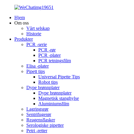
Hjem
Om oss
Vårt selskap
Historie
Produkter
PCR -serie
PCR -rør
PCR -plater
PCR tetningsfilm
Elisa -plater
Pipett tips
Universal Pipette Tips
Robot tips
Dype brønnplater
Dype brønnplater
Magnetisk stanghylse
Aluminiumsfilm
Lagringsrør
Sentrifugerør
Reagensflasker
Serologiske pipetter
Petri -retter