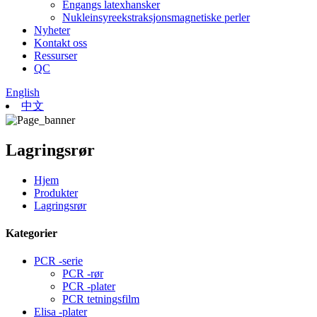
Engangs latexhansker
Nukleinsyreekstraksjonsmagnetiske perler
Nyheter
Kontakt oss
Ressurser
QC
English
中文
Lagringsrør
Hjem
Produkter
Lagringsrør
Kategorier
PCR -serie
PCR -rør
PCR -plater
PCR tetningsfilm
Elisa -plater