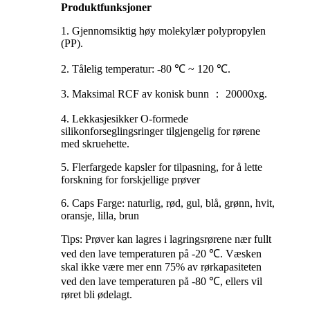
Produktfunksjoner
1. Gjennomsiktig høy molekylær polypropylen
(PP).
2. Tålelig temperatur: -80 ℃ ~ 120 ℃.
3. Maksimal RCF av konisk bunn ： 20000xg.
4. Lekkasjesikker O-formede
silikonforseglingsringer tilgjengelig for rørene
med skruehette.
5. Flerfargede kapsler for tilpasning, for å lette
forskning for forskjellige prøver
6. Caps Farge: naturlig, rød, gul, blå, grønn, hvit,
oransje, lilla, brun
Tips: Prøver kan lagres i lagringsrørene nær fullt
ved den lave temperaturen på -20 ℃. Væsken
skal ikke være mer enn 75% av rørkapasiteten
ved den lave temperaturen på -80 ℃, ellers vil
røret bli ødelagt.