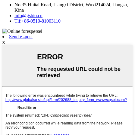
No.35 Huitai Road, Liangxi District, Wuxi214024, Jiangsu,
Kina
info@gsbio.cn
Tlf:+86-0510-81003110
Send e -post
x