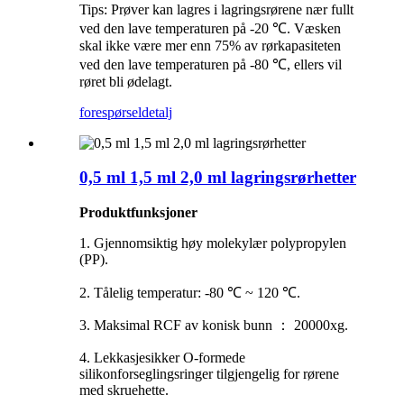
Tips: Prøver kan lagres i lagringsrørene nær fullt
ved den lave temperaturen på -20 ℃. Væsken
skal ikke være mer enn 75% av rørkapasiteten
ved den lave temperaturen på -80 ℃, ellers vil
røret bli ødelagt.
forespørsel
detalj
0,5 ml 1,5 ml 2,0 ml lagringsrørhetter
Produktfunksjoner
1. Gjennomsiktig høy molekylær polypropylen
(PP).
2. Tålelig temperatur: -80 ℃ ~ 120 ℃.
3. Maksimal RCF av konisk bunn ： 20000xg.
4. Lekkasjesikker O-formede
silikonforseglingsringer tilgjengelig for rørene
med skruehette.