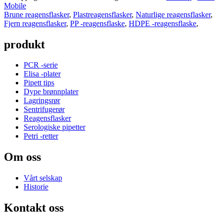
Mobile
Brune reagensflasker
,
Plastreagensflasker
,
Naturlige reagensflasker
,
Fjern reagensflasker
,
PP -reagensflaske
,
HDPE -reagensflaske
,
produkt
PCR -serie
Elisa -plater
Pipett tips
Dype brønnplater
Lagringsrør
Sentrifugerør
Reagensflasker
Serologiske pipetter
Petri -retter
Om oss
Vårt selskap
Historie
Kontakt oss