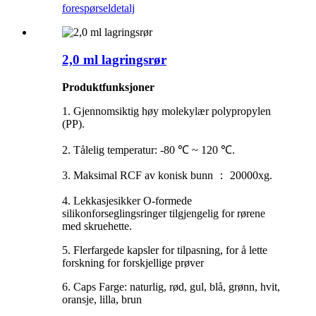
forespørsel
detalj
2,0 ml lagringsrør
Produktfunksjoner
1. Gjennomsiktig høy molekylær polypropylen
(PP).
2. Tålelig temperatur: -80 ℃ ~ 120 ℃.
3. Maksimal RCF av konisk bunn ： 20000xg.
4. Lekkasjesikker O-formede
silikonforseglingsringer tilgjengelig for rørene
med skruehette.
5. Flerfargede kapsler for tilpasning, for å lette
forskning for forskjellige prøver
6. Caps Farge: naturlig, rød, gul, blå, grønn, hvit,
oransje, lilla, brun