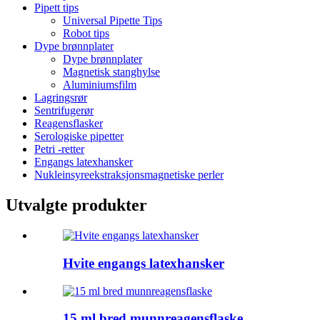
Pipett tips
Universal Pipette Tips
Robot tips
Dype brønnplater
Dype brønnplater
Magnetisk stanghylse
Aluminiumsfilm
Lagringsrør
Sentrifugerør
Reagensflasker
Serologiske pipetter
Petri -retter
Engangs latexhansker
Nukleinsyreekstraksjonsmagnetiske perler
Utvalgte produkter
Hvite engangs latexhansker
15 ml bred munnreagensflaske