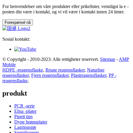
For henvendelser om våre produkter eller prikelister, vennligst la e -
posten din være i kontakt, og vi vil være i kontakt innen 24 timer.
Forespørsel nå
Sosial kontakt:
© Copyright - 2010-2023: Alle rettigheter reservert.
Sitemap
-
AMP
Mobile
HDPE -reagensflaske
,
Brune reagensflasker
,
Naturlige
reagensflasker
,
Fjern reagensflasker
,
Plastreagensflasker
,
PP -
reagensflaske
,
produkt
PCR -serie
Elisa -plater
Pipett tips
Dype brønnplater
Lagringsrør
Sentrifugerør