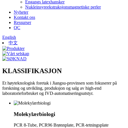
Engangs latexhansker
Nukleinsyreekstraksjonsmagnetiske perler
Nyheter
Kontakt oss
Ressurser
QC
English
中文
KLASSIFIKASJON
Et høyteknologisk foretak i Jiangsu-provinsen som fokuserer på
forskning og utvikling, produksjon og salg av high-end
laboratorieforbruket og IVD-automatiseringsutstyr.
Molekylærbiologi
PCR 8-Tube, PCR96 Brønnplate, PCR-tetningsplate