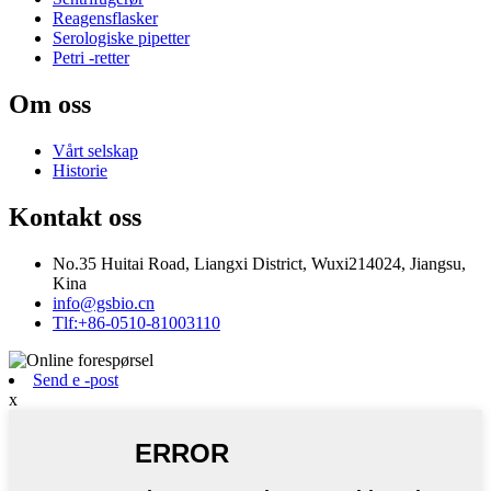
Reagensflasker
Serologiske pipetter
Petri -retter
Om oss
Vårt selskap
Historie
Kontakt oss
No.35 Huitai Road, Liangxi District, Wuxi214024, Jiangsu,
Kina
info@gsbio.cn
Tlf:+86-0510-81003110
Send e -post
x