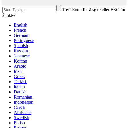
Treff Enter for å søke eller ESC for
å lukke
English
French
German
Portuguese
Spanish
Russian
Japanese
Korean
Arabic
Irish
Greek
Turkish
Italian
Danish
Romanian
Indonesian
Czech
Afrikaans
Swedish
Polish
Basque