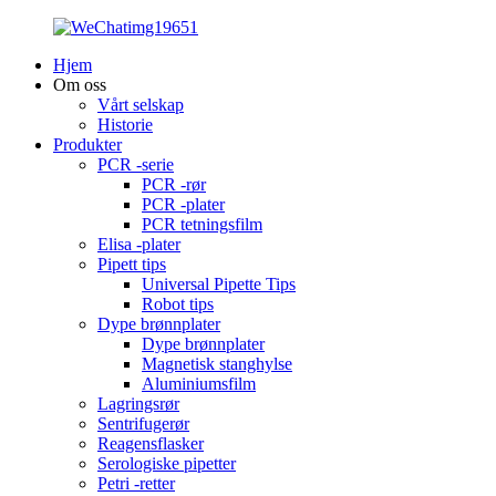
Hjem
Om oss
Vårt selskap
Historie
Produkter
PCR -serie
PCR -rør
PCR -plater
PCR tetningsfilm
Elisa -plater
Pipett tips
Universal Pipette Tips
Robot tips
Dype brønnplater
Dype brønnplater
Magnetisk stanghylse
Aluminiumsfilm
Lagringsrør
Sentrifugerør
Reagensflasker
Serologiske pipetter
Petri -retter