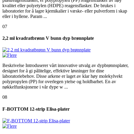
plastreagensflasker, er polypropylen (PP) reagensflasker av høy
kvalitet eller polyetylen (HDPE) reagensflasker. De brukes i
laboratorier for å lagre kjemikalier i væske- eller pulverform i skap
eller i hyllene. Param ...
07
2,2 ml kvadratbrønn V bunn dyp brønnplate
Beskrivelse Introduserer vårt innovative utvalg av dypbrønnsplater,
designet for å gi pålitelige, effektive løsninger for dine
laboratoriebehov. Disse arkene er laget av klar høy molekylvekt
polypropylen (PP) for overlegen ytelse og holdbarhet. En av
nøkkelfunksjonene i vår dype w ...
08
F-BOTTOM 12-strip Elisa-plater